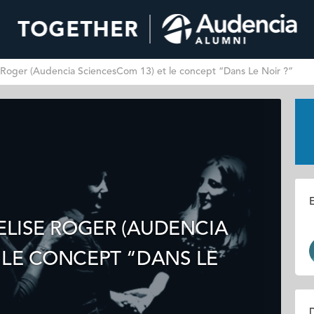
se Roger (Audencia SciencesCom 13) et le concept “Dans Le Noir ?”
E
 ELISE ROGER (AUDENCIA
 LE CONCEPT “DANS LE
D