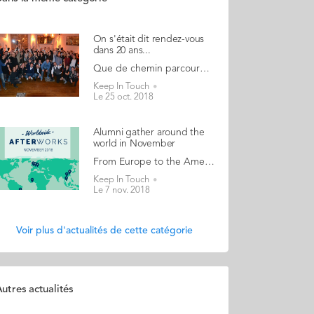
On s'était dit rendez-vous
dans 20 ans...
Que de chemin parcouru depuis 20 ans... depuis l'obtention du fameux sésame ! Ce samedi 20 octobre, une soixantaine de participants se sont retrouvés pour fêter les 20 ans de la promo GE 98, l'enthousiasme de leurs années étudiantes intact. Comme si la dernière soirée à la Galisso avait eu lieu la semaine précédente ! Quelle belle occasion de partager, le temps d’une soirée à la Villa Frochot (Paris 9ème), un moment privilégié placé sous le signe de la convivialité et des échanges pour faire perdurer le plus longtemps possible les souvenirs de ces années passées à Nantes. Un grand merci aux organisateurs, Julien Crespel, l'Ambassadeur de promo, Juliette Guion et Sébastien Lamour. Découvrez l'ambiance de cette soirée à travers ses photos...
Keep In Touch
Le 25 oct. 2018
Alumni gather around the
world in November
From Europe to the Americas via Africa and Asia! Audencia alumni have been busy organising events around the world in November. These events are generally informal gatherings that take place on a regular basis or are organised to coincide with the visit of an Audencia professor or member of staff. Alumni and students from all Audencia programmes are welcome to join Catch up with fellow classmates but also make new friends They can be organised by ambassadors or autonomously by an alum if the city doesn't have an ambassador 9 gatherings will take place in the coming weeks: London on 8 November Hong Kong on 15 November San Francisco on 15 November Hanoi on 18 November Vienna on 20 November Ho Chi Minh City on 25 November Rio de Janeiro on 28 November Abidjan on 29 November And, Munich on 3 December. A huge thank you to all those busy ambassadors, alumni and faculty who have made these gatherings possible! If you want to organise an alumni gathering in your city, drop a line to Katie Francois.
Keep In Touch
Le 7 nov. 2018
Voir plus d'actualités de cette catégorie
utres actualités