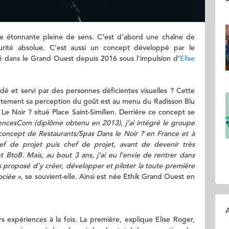
le étonnante pleine de sens. C’est d’abord une chaîne de
curité absolue. C’est aussi un concept développé par le
oyé dans le Grand Ouest depuis 2016 sous l’impulsion d’
Elise
idé et servi par des personnes déficientes visuelles ? Cette
lètement sa perception du goût est au menu du Radisson Blu
e Noir ? situé Place Saint-Similien. Derrière ce concept se
iencesCom (diplôme obtenu en 2013), j’ai intégré le groupe
concept de Restaurants/Spas Dans le Noir ? en France et à
ef de projet puis chef de projet, avant de devenir très
 BtoB. Mais, au bout 3 ans, j’ai eu l’envie de rentrer dans
s proposé d’y créer, développer et piloter la toute première
ociée »
, se souvient-elle. Ainsi est née Ethik Grand Ouest en
A
rs expériences à la fois. La première, explique Elise Roger,