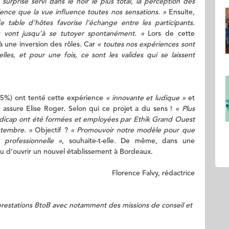
urprise servi dans le noir le plus total, la perception des
ence que la vue influence toutes nos sensations. »
Ensuite,
 table d’hôtes favorise l’échange entre les participants.
s vont jusqu’à se tutoyer spontanément. »
Lors de cette
à une inversion des rôles. Car
« toutes nos expériences sont
les, et pour une fois, ce sont les valides qui se laissent
 (25%) ont tenté cette expérience
« innovante et ludique »
et
, assure Elise Roger. Selon qui ce projet a du sens !
« Plus
ndicap ont été formées et employées par Ethik Grand Ouest
ptembre. »
Objectif ?
« Promouvoir notre modèle pour que
 professionnelle »
, souhaite-t-elle. De même, dans une
u d’ouvrir un nouvel établissement à Bordeaux.
Florence Falvy, rédactrice
estations BtoB avec notamment des missions de conseil et