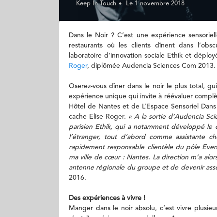
Keep In Touch
Le 1 novembre 2018
Dans le Noir ? C’est une expérience sensoriel
restaurants où les clients dînent dans l’obs
laboratoire d’innovation sociale Ethik et dépl
Roger
, diplômée Audencia Sciences Com 2013.
Oserez-vous dîner dans le noir le plus total, gu
expérience unique qui invite à réévaluer comp
Hôtel de Nantes et de L’Espace Sensoriel Dans L
cache Elise Roger.
« A la sortie d’Audencia Sc
parisien Ethik, qui a notamment développé le 
l’étranger, tout d’abord comme assistante ch
rapidement responsable clientèle du pôle Event
ma ville de cœur : Nantes. La direction m’a alor
antenne régionale du groupe et de devenir ass
2016.
Des expériences à vivre !
Manger dans le noir absolu, c’est vivre plusieu