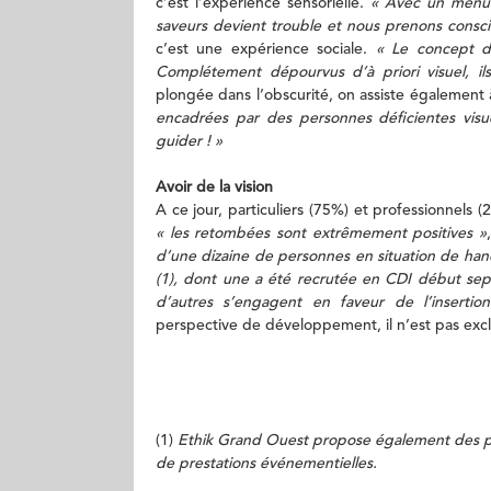
c’est l’expérience sensorielle.
« Avec un menu s
saveurs devient trouble et nous prenons consci
c’est une expérience sociale.
« Le concept de
Complétement dépourvus d’à priori visuel, il
plongée dans l’obscurité, on assiste également 
encadrées par des personnes déficientes visuel
guider ! »
Avoir de la vision
A ce jour, particuliers (75%) et professionnels
« les retombées sont extrêmement positives »
d’une dizaine de personnes en situation de ha
(1), dont une a été recrutée en CDI début se
d’autres s’engagent en faveur de l’insertion
perspective de développement, il n’est pas excl
(1)
Ethik Grand Ouest propose également des pr
de prestations événementielles.