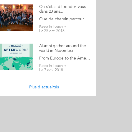
On s'était dit rendez-vous
dans 20 ans...
Que de chemin parcouru depuis 20 ans... depuis l'obtention du fameux sésame ! Ce samedi 20 octobre, une soixantaine de participants se sont retrouvés pour fêter les 20 ans de la promo GE 98, l'enthousiasme de leurs années étudiantes intact. Comme si la dernière soirée à la Galisso avait eu lieu la semaine précédente ! Quelle belle occasion de partager, le temps d’une soirée à la Villa Frochot (Paris 9ème), un moment privilégié placé sous le signe de la convivialité et des échanges pour faire perdurer le plus longtemps possible les souvenirs de ces années passées à Nantes. Un grand merci aux organisateurs, Julien Crespel, l'Ambassadeur de promo, Juliette Guion et Sébastien Lamour. Découvrez l'ambiance de cette soirée à travers ses photos...
Keep In Touch
Le 25 oct. 2018
Alumni gather around the
world in November
From Europe to the Americas via Africa and Asia! Audencia alumni have been busy organising events around the world in November. These events are generally informal gatherings that take place on a regular basis or are organised to coincide with the visit of an Audencia professor or member of staff. Alumni and students from all Audencia programmes are welcome to join Catch up with fellow classmates but also make new friends They can be organised by ambassadors or autonomously by an alum if the city doesn't have an ambassador 9 gatherings will take place in the coming weeks: London on 8 November Hong Kong on 15 November San Francisco on 15 November Hanoi on 18 November Vienna on 20 November Ho Chi Minh City on 25 November Rio de Janeiro on 28 November Abidjan on 29 November And, Munich on 3 December. A huge thank you to all those busy ambassadors, alumni and faculty who have made these gatherings possible! If you want to organise an alumni gathering in your city, drop a line to Katie Francois.
Keep In Touch
Le 7 nov. 2018
Plus d'actualités