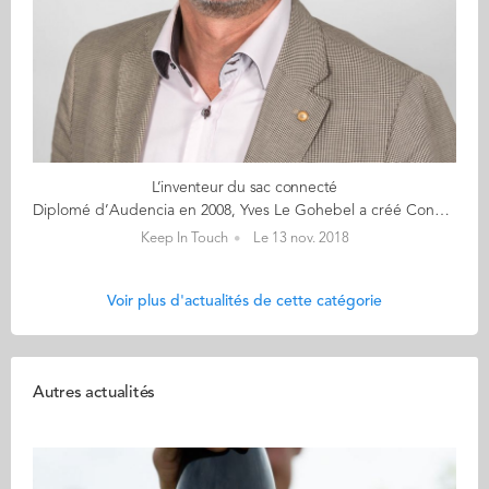
L’inventeur du sac connecté
Diplomé d’Audencia en 2008, Yves Le Gohebel a créé Connexing en 2009 après un parcours dans les télécommunications (Alcatel, Siemens, Ericsson…) où il a occupé diverses fonctions commerciales, et un passage en tant que DG opérationnel chez Intancia – toujours dans les télécoms. Un univers qu’il n’abandonne pas en imaginant Connexing, à la sortie de son Executive MBA obtenu chez Audencia. D’ailleurs, l’idée de l’entreprise lui est venue la veille de la soutenance de son diplôme. « Nous sommes spécialisés dans la télephonie d’entreprise, avec une particularité « green » : nous commercialisons beaucoup de matériel de réemploi et distribuons notamment le Fairphone », explique Yves Le Gohebel. La structure compte aujourd’hui 45 personnes avec des filiales en Belgique, Italie et Espagne. Parallèlement à cette activité, l’entrepreneur explore des pistes de diversification avec le développement cette année du Connexbag : « Il s’agit d’un sac à dos connecté qui intègre un film photovoltaïque souple lui permettant de recharger smartphones ou tablettes. Nous avons imaginé ce produit avec l’aide de l’industriel nantais Armor, l’inventeur de ce film souple baptisé Asca ». Le projet en est encore au stade de prototype mais le produit, qui devrait être fabriqué en Vendée (Made in France oblige), teste actuellement son concept sur la plateforme de financement Kickstarter, avec l’aide de la Junior entreprise d’Audencia. « L’objectif est d’arriver à 500 précommandes pour démarrer la production ». L’innovation marque une vraie rupture pour l’entreprise qui évoluait jusqu’à maintenant à 100 % dans le monde du B to B : « Avec le Connexbag, on s’adresse pour la première fois au grand public. Et nous avons d’autres projets qui s’appuient sur la même technologie en cours de développement : un sac de plage, un parasol ou encore de la bagagerie professionnelle. »
Keep In Touch
Le 13 nov. 2018
Voir plus d'actualités de cette catégorie
Autres actualités