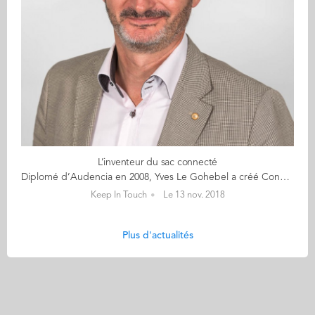
L’inventeur du sac connecté
Diplomé d’Audencia en 2008, Yves Le Gohebel a créé Connexing en 2009 après un parcours dans les télécommunications (Alcatel, Siemens, Ericsson…) où il a occupé diverses fonctions commerciales, et un passage en tant que DG opérationnel chez Intancia – toujours dans les télécoms. Un univers qu’il n’abandonne pas en imaginant Connexing, à la sortie de son Executive MBA obtenu chez Audencia. D’ailleurs, l’idée de l’entreprise lui est venue la veille de la soutenance de son diplôme. « Nous sommes spécialisés dans la télephonie d’entreprise, avec une particularité « green » : nous commercialisons beaucoup de matériel de réemploi et distribuons notamment le Fairphone », explique Yves Le Gohebel. La structure compte aujourd’hui 45 personnes avec des filiales en Belgique, Italie et Espagne. Parallèlement à cette activité, l’entrepreneur explore des pistes de diversification avec le développement cette année du Connexbag : « Il s’agit d’un sac à dos connecté qui intègre un film photovoltaïque souple lui permettant de recharger smartphones ou tablettes. Nous avons imaginé ce produit avec l’aide de l’industriel nantais Armor, l’inventeur de ce film souple baptisé Asca ». Le projet en est encore au stade de prototype mais le produit, qui devrait être fabriqué en Vendée (Made in France oblige), teste actuellement son concept sur la plateforme de financement Kickstarter, avec l’aide de la Junior entreprise d’Audencia. « L’objectif est d’arriver à 500 précommandes pour démarrer la production ». L’innovation marque une vraie rupture pour l’entreprise qui évoluait jusqu’à maintenant à 100 % dans le monde du B to B : « Avec le Connexbag, on s’adresse pour la première fois au grand public. Et nous avons d’autres projets qui s’appuient sur la même technologie en cours de développement : un sac de plage, un parasol ou encore de la bagagerie professionnelle. »
Keep In Touch
Le 13 nov. 2018
Plus d'actualités