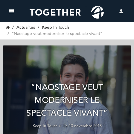
Actualités
Keep In Touch
“Naostage veut moderniser le spectacle vivant”
“NAOSTAGE VEUT
MODERNISER LE
SPECTACLE VIVANT”
Keep In Touch
Le 13 novembre 2018