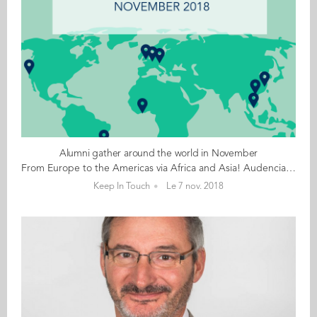
Alumni gather around the world in November
From Europe to the Americas via Africa and Asia! Audencia alumni have been busy organising events around the world in November. These events are generally informal gatherings that take place on a regular basis or are organised to coincide with the visit of an Audencia professor or member of staff. Alumni and students from all Audencia programmes are welcome to join Catch up with fellow classmates but also make new friends They can be organised by ambassadors or autonomously by an alum if the city doesn't have an ambassador 9 gatherings will take place in the coming weeks: London on 8 November Hong Kong on 15 November San Francisco on 15 November Hanoi on 18 November Vienna on 20 November Ho Chi Minh City on 25 November Rio de Janeiro on 28 November Abidjan on 29 November And, Munich on 3 December. A huge thank you to all those busy ambassadors, alumni and faculty who have made these gatherings possible! If you want to organise an alumni gathering in your city, drop a line to Katie Francois.
Keep In Touch
Le 7 nov. 2018