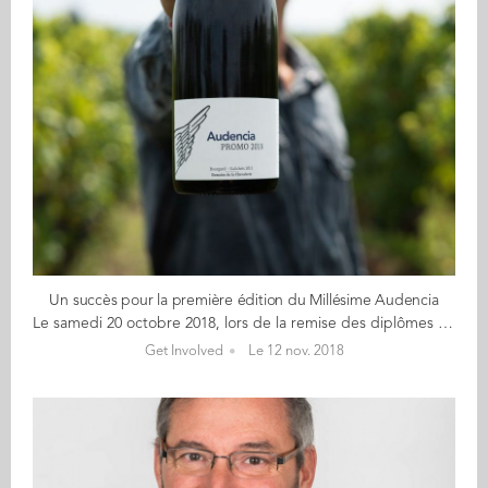
Un succès pour la première édition du Millésime Audencia
Le samedi 20 octobre 2018, lors de la remise des diplômes de la promotion Grande École 2018, a été distribuée la première édition de la cuvée de promotion Audencia. Un Millésime Audencia qui a impulsé une nouvelle dynamique pour le fonds Class Gift de la Fondation de l'école. L'idée de ce Millésime est née de l'envie de laisser un souvenir de cette journée si particulière et des belles années passées à l'École. La Fondation Audencia a ainsi choisi de soutenir le projet de Florentin Cugnot (GE 19) et Valentin Bros (GE19). Ces deux étudiants entrepreneurs ont fondé Monsieur W, entreprise spécialisée dans la sélection et l'achat de vin pour les grands événements et dans la conception d'étiquettes sur-mesure. C'est le Domaine de la Chevalerie qui a été retenu pour ce Millésime Audencia. Situé à Bourgueil, il se distingue par une histoire de plus de 400 ans et son affirmation pionnière pour la culture biodynamique. Pour une bouteille achetée 5€ étaient reversés à la Fondation Audencia et son fonds Class Gift, pour le financement de projets entrepreneuriaux et associatifs portés par les étudiants de l'école. Cela permet de tisser des liens entre les différentes promotions, puisque grâce au fonds, la promotion sortante finance les projets des promotions suivantes. Les diplômés du programme Grande École 2018 ont ainsi été les premiers à pouvoir s'offrir leur cuvée de promotion le 20 octobre, et ainsi participer au développement du fonds Class Gift. L'opération a été un succès et l'intégralité de la cuvée a été distribuée pendant la cérémonie. Un grand bravo à Florentin et Valentin, et bien sûr un grand bravo à tous nos diplômés GE18 !
Get Involved
Le 12 nov. 2018