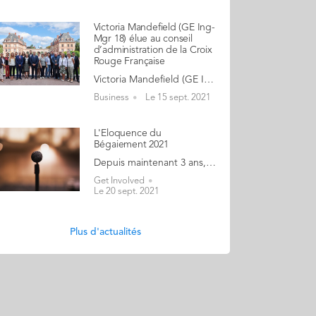
Victoria Mandefield (GE Ing-
Mgr 18) élue au conseil
d’administration de la Croix
Rouge Française
Victoria Mandefield (GE Ingénieur-Manager 2018) n'en croyait pas ses oreilles lors de l'annonce qu'elle venait d'être élue au conseil d’administration de la Croix Rouge Française. "Quel honneur de pouvoir contribuer à cette grande et belle maison !" Victoria a fondé Solinum, start-up social, qui agit depuis 2016 dans la lutte contre la pauvreté en développant: Soliguide.fr, la plateforme en ligne qui référence les lieux et services utiles et accessibles aux personnes en difficulté. Merci pour l'invit', un réseau d’hébergement citoyen pour femmes sans-abri part du principe que la condition N°1 vers la réinsertion est la tranquillité d’un hébergement stable. Solilab, dont la mission est d'apporter une connaissance quantitative et qualitative sur les sujets clés de la précarité. Son élection au conseil d'administration de la Croix Rouge Française, vient s'ajouter à un palmarès déjà impressionnant: Les trente espoirs 2020 de moins de 30 ans de Vanity Fair Top 100 women in social enterprise du réseau Euclid Les lauréats des Trophées des Ingénieurs du Futur 2020 d'Usine Nouvelle Top 50 de l'entrepreneuriat à impact de Carenews "En rentrant par le biais de l'accélérateur 21 | Croix-Rouge Française, j'ai été accueillie en 2019 aux côtés des entrepreneurs et intrapreneurs de ma promo. C'était déjà une aventure formidable, et les valeurs portée par la Croix-Rouge, sa capacité d'innovation malgré sa taille, sa volonté d'amélioration continue m'ont tout de suite parlé. Mais jamais je n'aurais cru que 2 ans plus tard, j'entrerais au CA ! Dans les 4 années à venir, j'espère pouvoir contribuer autant que possible à l'impact social de la Croix-Rouge aux côtés de l'ensemble du CA et de notre nouveau président Philippe de Costa."
Business
Le 15 sept. 2021
L'Eloquence du
Bégaiement 2021
Depuis maintenant 3 ans, Mounah Bizri (GE 17) organise avec un groupe d'amis, un concours d'éloquence pour personnes qui bégaient. Ce concours a pour objectif de donner espoir aux personnes qui bégaient et à toutes les personnes différentes, en montrant que nos rêves ne sont jamais loin. Dès lors qu'on ose sortir de sa zone de confort et montrer sa vulnérabilité, tout semble possible. L'éloquence du bégaiement est une aventure unique au monde et il reste encore des places pour une dizaine de candidats. Le projet est ouvert à tous, une seule condition, être une personne qui bégaie. Date: du 2 octobre au 23 novembre Lieu: Paris L'idée est simple; en 4 à 7 semaines, oser l'un des plus grands défis des personnes qui bégaient (et de n'importe qui) : prendre la parole en public. "La vérité est que l'éloquence du bégaiement est bien plus que cela, c'est une épopée, où nous apprenons à nous dépasser et à nous accepter avec nos forces et nos différences." C'est également une aventure de groupe, où tout le monde s'entraide vers un but commun: bien vivre le bégaiement au quotidien et montrer que même si on bégaie, nous avons tous un énorme potentiel. "Alors si vous aussi, vous vouez vivre l'épopée d'une vie, inscrivez-vous, nous vous attendons de pied ferme avec notre super équipe pluri-disciplinaire (professionnels de l'éloquence, orthophonistes, personnes qui bégaient, psychologue, étudiants, anciens lauréats de concours d'éloquence)." Les inscriptions c'est par ici!
Get Involved
Le 20 sept. 2021
Plus d'actualités