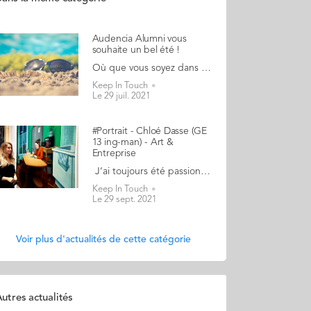
Audencia Alumni vous
souhaite un bel été !
Où que vous soyez dans le monde (hémisphère nord ou hémisphère sud), c’est le moment pour Audencia Alumni de faire une petite pause estivale. On vous souhaite un excellent été et on se retrouve en semptembre, à la rentrée ! Bonnes vacances à tous ! L'équipe Alumni PS : Restons en contact ! Si besoin, écrivez-nous à audenciaalumni@audencia.com
Keep In Touch
Le 29 juil. 2021
#Portrait - Chloé Dasse (GE
13 ing-man) - Art &
Entreprise
J’ai toujours été passionnée par la culture, l’histoire et l’art Un océan... c’est ainsi que Chloé Dasse (GE 13) définit l’art. Infini, surprenant, insaisissable… tout comme son parcours si riche d'audace, de nouvelles expériences. Ingénieure-manager, Chloé sort régulièrement des cases, que ce soit par le voyage, les milieux qu’elle fréquente, ses activités, pour ensuite intégrer ces nouveautés, ces points de vue différents, pour une vision sans cesse renouvelée. Structurée et organisée comme une ingénieure, décalée comme une commerciale ! En 2020, elle fonde, avec son amie Ayoko, MUSY, une société qui accompagne, conseille les entreprises et les particuliers dans l’acquisition d’œuvres d’art, originales ou personnalisées : investissements, défiscalisation, décoration, recherche d’œuvres particulières ou encore évènementiel. Tout comme l’océan est influencé par les vents et marées, les projets de Chloé sont animés par sa passion et les rencontres. 1) Comment passe-t-on d’un double diplôme d’informatique & génie civil à la création d’une société d’art ? J’ai toujours été passionnée par la culture, l’histoire et l’art. Pendant des années, j’ai écumé les musées d’Europe et me suis entourée d’artistes ou passionnés de culture. Quelques années après l’obtention du double diplôme ingénieure-manager, j’ai créé ma société d’architecture d’intérieur. Je travaillais à la décoration des bâtiments ou à la rénovation de monuments historiques, entre la France et l’Espagne. Nos activités regroupaient le travail des moulures, la peinture de décorations ou de trompe-l’œil. Les artisans avec lequels nous travaillions étaient pour la plupart artistes également. Bien sûr, il y avait d’autres enjeux que l’aspect artistique : les cahiers des charges étaient très complets concernant les techniques à utiliser, la pigmentation, la colorimétrie… Peu à peu, je me suis concentrée sur la dimension artistique. J’ai commencé par mettre de côté la partie gestion de chantier en fermant cette société. A l’occasion d’un weekend, je pars à Oslo visiter le musée Munch pour voir le fameux Cri. Aussi excitée que par la découverte de la Joconde, je me trouve face au tableau, et là… Je m’attendais à ressentir un tout autre sentiment. Je m'attendais à un tableau plus grand, plus impressionnant, plus saisissant. Je m’intéresse quand même à ce que le musée peut m’apprendre sur le tableau en scannant le QR code. J'atterris sur la page explicative de l’œuvre, extrêmement bien construite, et découvre tout du peintre, de son univers, du contexte personnel de la création de l’œuvre, du contexte historique, du tournant de l’histoire de l’art dans lequel elle s’insère… J’avais l’impression de dialoguer avec le peintre, et d’écouter son histoire qu’il me racontait lui-même. Grâce à cette grille de lecture, mon expérience s'est transformée. Après ce weekend, je retourne en Espagne et échange avec une amie Ayoko, aujourd’hui mon associée : la dimension humaine que m’a apportée le musée a totalement changé mon expérience, et combien elle me semble importante dans notre rapport à l’art. Elle s’est retrouvée face aux mêmes problématiques de relations humaines dans le domaine de l’art. Le concept de l’entreprise était né. Nous souhaitions remettre au centre des échanges l'Homme et accompagner de futurs acquéreurs ou collectionneurs dans leur démarche. 2) Que vous a apporté le double diplôme Audencia-Mines de Douai ? J’ai vu dans ce double diplôme deux lectures totalement différentes du monde, et pourtant tellement complémentaires. Mes études d’ingénieur m’ont appris à étudier une situation d'un point de vue technique, à y répondre sous forme de cahier des charges et de gestion de projet. Les solutions sont structurées et rationnelles. Lorsque j’ai intégré Audencia, j’ai découvert tout ce qui entourait un projet technique. Un nouveau monde, très peu abordé jusqu’à présent en école d’ingénieur : le monde de la finance, du marketing, de la vente. J’y ai appris à déstructurer ma pensée, à la considérer à bien plus grande échelle, à y intégrer de nouveaux paramètres. De façon générale, cette formation conjointe a mis à ma disposition une boîte à outils pour une compréhension globale. J’en ai retiré cette capacité à apprendre, en permanence, à trouver des ressources, à vérifier mes sources, à en trouver de nouvelles, à chercher sans cesse à renouveler mon analyse, une appétence à comprendre, une flexibilité. Elles m’ont transmis le goût de la curiosité et de l’audace. Tout a une solution, il suffit de la trouver. 3) Qu’est-ce qui vous passionne le plus dans votre métier ? L’humain ?. Nous sommes une société de conseil. Nous apportons donc une réponse sur-mesure à chaque personne. Nous recevons et gérons des demandes très différentes, et comme l’art fait appel à l’émotion, ces demandes nécessitent souvent d’être décryptées. Il nous arrive par exemple très fréquemment d’être contactées par des sociétés sur des thématiques fiscales ou par des particuliers pour de l’investissement. Mais systématiquement, à un moment donné, le cœur reprend sa place et le financier se complète de l’émotion. Je trouve cette double lecture passionnante. La rationalité versus le plaisir. La raison versus l’identité personnelle. L’humain est l’élément central de notre travail : avec nos clients, les artistes avec qui nous collaborons, nos partenaires, nos prescripteurs… L’essence même de MUSY réside dans la possibilité de matérialiser le croisement des univers d’artistes avec les envies de chacun. C’est passionnant ! Le processus artistique devient une expérience, une démarche qui nous fait vibrer. 4) Si vous étiez un tableau, quel serait-il ? Quelle question complexe quand on est passionnée d'art ! Cela impliquerait de choisir entre l’art classique et l’art moderne ou contemporain, de rentrer dans une case et d’être une seule œuvre… J’ai souvent eu du mal à choisir, et donc à renoncer. Depuis que j’ai intégré Audencia, j’ai été slasheuse. Deux vies, deux métiers, des études en parallèle, plus de richesses ! Si je poussais un peu cette question, je dirais que la notion de choix est primordiale. C’est le fondamental de la liberté à mes yeux. Après réflexion, je ne serais pas un tableau, mais plutôt une performance, ou une structure d’art éphémère. Je préférerais être une œuvre en constante évolution, en transformation permanente, au gré de mon créateur ou de mon environnement, réinterprétable à l’infini, renouvelant sans cesse son existence. 5) Quel est votre meilleur souvenir à l'Ecole ? J’ai deux souvenirs qui m’ont particulièrement marquée : 1) Celui de l'entretien d’admission à l’Ecole. Plus qu’un entretien, c’était un moment de dialogue et d’échange avec l’interviewer. J'ai trouvé agréable d’être considérée comme une professionnelle en puissance et non pas pour une simple élève. C'est là que j’ai pressenti que j’allais apprendre beaucoup en intégrant Audencia, que j’allais devoir aller plus loin dans l’articulation de ma pensée, mes opinions et mon processus de décision. Dès le départ, l’Ecole s’est positionnée comme la dernière ligne droite avant le monde professionnel, bien plus que comme une formation académique. 2) Celui de mon acceptation à Berkeley. C’était avant tout un objectif personnel tant Berkeley me semblait la destination la plus prestigieuse des summers schools proposées à l’époque. C’est donc là-bas que je devais aller, point. Entre les notes générales et le niveau d’anglais, j’ai fait en sorte que mon dossier soit à la hauteur pour partir. C’était ma victoire personnelle que de pouvoir y aller. En effet, je savais que je serais entrepreneuse. Je travaillais d’ailleurs, à l’époque, à aider un membre de ma famille dans le développement de sa société. J’ai même dû faire un aller-retour San Francisco – Madrid sur 4 jours car nous avions gagné une compétition organisée par Siemens. San Francisco représentait l’El Dorado des entrepreneurs. Je souhaitais découvrir cet environnement, la mentalité associée et m’en nourrir. C’est en effet un positionnement très différent de l’Europe. J’y ai beaucoup appris, notamment une façon d’appréhender les challenges que je gère au quotidien.
Keep In Touch
Le 29 sept. 2021
Voir plus d'actualités de cette catégorie
utres actualités