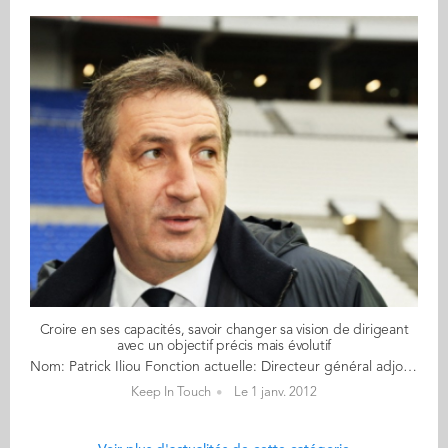
Croire en ses capacités, savoir changer sa vision de dirigeant
avec un objectif précis mais évolutif
Nom: Patrick Iliou Fonction actuelle: Directeur général adjoint de l’Olympique Lyonnais Diplôme Audencia: GE 93 Nationalité: Française Résidence: La mobilité, selon Patrick Iliou, est une qualité incontournable dans la carrière d’un dirigeant et recouvre plusieurs notions. Au sens premier du terme, elle est bien géographique et permet aux jeunes diplômés, comme aux dirigeants chevronnés, d’acquérir compétences et ouverture d’esprit. Mais pour le DGA de l’Olympique Lyonnais, la mobilité est aussi – et peut-être avant toute autre chose – une vision du rôle de dirigeant qui favorise la prise de hauteur. Et l’assemblage de compétences acquises au travers de rencontres et de différentes fonctions occupées au long d’un parcours professionnel. Patrick Iliou reste un fervent supporter de l’audit. Ne comptez pas sur lui pour céder aux modes et aux tendances factices qui le considèrent, parfois et à tort, comme un choix par défaut. L’audit est un atout maître pour avancer. “À mon époque, dans les années 90, c’était la ‘voie royale’. Nous étions près de 90 % à nous y porter. C’est différent, semble-t-il, aujourd’hui. Pourtant, je demeure persuadé que c’est une excellente discipline pour bâtir les fondations d’une carrière.“ Pourquoi ? “Parce que vous allez pouvoir être en contact et analyser, en peu de temps, le fonctionnement de dizaines d’entreprises, que vous auriez mis plusieurs années à connaître si vous étiez passé par chacune d’elles.“ Parole de spécialiste. Et preuve à l’appui. 1993. Patrick Iliou entre chez KPMG Audit après un stage. Il y reste trois ans et, comme souvent dans l’audit, est embauché par l’un de ses clients. “Les Comptoirs Modernes de Rennes m’ont fait une proposition et je les ai rejoints. La personne qui m’a recruté était un ancien d’Audencia, ce qui prouve l’importance des rencontres et la nécessité d’un réseau fort au sein d’une école.“ Les Comptoirs Modernes de Rennes (magasins STOC) deviennent CHAMPION (Groupe Carrefour) et l’ascension de Patrick Iliou, au sein du groupe de distribution, s’effectue rapidement par le biais de fonctions très diverses. “J’ai quitté l’audit pour les fruits et légumes, pour un parcours initiatique déterminant ! Ensuite, j’ai connu plusieurs postes : directeur d’un supermarché à Rennes, puis directeur financier et directeur des achats et de la logistique.“ Enfin, il prend la direction d’un réseau de supermarchés, d’abord à Bourges, puis à Lyon. Il change d’échelle. “Là, c’était un peu différent, je gérais 2 200 personnes et 600 M€ de chiffre d’affaires en direct !“ Entré dans la grande distribution grâce à une rencontre, c’est également une rencontre qui l’en fera sortir. “Un soir, en 2006, j’ai rencontré le président de l’Olympique Lyonnais, Jean-Michel Aulas. Nous avons discuté et il m’a parlé de ses projets : développer le merchandising du club et le projet de Grand Stade de Lyon. L’homme m’a plu. Comme ses projets.“ Il se jette alors à 120 % dans ce nouveau défi en veillant à conserver l’approche terrain et la remise en cause systématique apprise dans ses précédentes missions. “C’est quelque chose qui est important. Rester concentré sur sa mission et ses objectifs, à plus forte raison quand le milieu dans lequel vous évoluez est assez médiatique.“ Une attitude que ses années Audencia Nantes auront participé à développer : “L’École, au-delà des savoirs académiques qu’elle a pu me fournir, a surtout contribué à me forger une personnalité ouverte et m’a offert les moyens de m’adapter à des situations très diverses.“ Et question adaptation, Patrick Iliou a dû mettre les bouchées doubles pour réussir à passer, sans sas de dépressurisation, de la grande distribution au monde du sport et de l’élite sportive. Le chantier du Grand Stade (405 M€) qui m’a été confié est un dossier passionnant. Les clubs de football sont assez dépendants des droits télé. Or, comme pour toute entreprise, il est important de diversifier ses revenus. La réponse des grands clubs européens, dont nous faisons partie, a été de se porter sur des relais de croissance, en l’espèce, les grands stades. Et les formidables succès, tant en termes d’affluence que de revenus, du Bayern de Munich avec l’Allianz Arena ou d’Arsenal avec l’Emirates Stadium démontrent la pertinence de ce modèle économique.“ Mais ici, le business et la version transversale de l’entreprise ne suffisent plus, il faut intégrer d’autres dimensions, comme l’aménagement du territoire, les projets d’agglomération, la vision “métropole européenne“, la création d’emplois et de valeurs... Bref, savoir faire preuve de mobilité intellectuelle afin d’associer des compétences qui ne vont pas de soi mais dont la complémentarité permet de résoudre des problématiques multiples.
Keep In Touch
Le 1 janv. 2012