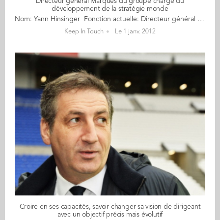
Directeur général Marques du groupe chargé du
développement de la stratégie monde
Nom: Yann Hinsinger Fonction actuelle: Directeur général Marques du Groupe ERAM Diplôme Audencia: GE 91 Nationalité: Française Residence: France Le produit. Peu importe son origine, pourvu qu’il soit de qualité. Peu importe qu’il soit alimentaire, en bois, grand, petit, qu’il soit en laine d’Écosse ou en jersey, pourvu qu’il faille le distribuer… Le produit est – et a toujours été – la passion de Yann Hinsinger. Pas de plan de carrière – des rencontres. Pas de plans tirés sur la comète, mais une ambition : distribuer des produits avec brio. 1991. Alors que certains de ses camarades de promotion fondent sur les grands groupes publics qui s’ouvrent sur l’extérieur – France Télécom/Wanadoo, la Poste… –, alors que d’autres, empruntant la voie royale commerciale, investissent des maisons comme Danone ou Suchard, Yann Hinsinger, seul ou presque, monte au front, direction : la grande distribution. Un choix étrange pour ses contemporains, évident pour lui : “Je partais du principe que le secteur d’activité n’avait finalement que peu d’importance. Ce qui m’intéressait, c’était le marketing produit. J’étais attiré par le produit.“ Et pour y accéder, le mieux est encore de passer par le terrain. Ce que fait Yann Hinsinger. Groupe Mulliez. Auchan. Chef de rayon. Lequel ? “Quand vous entrez chez Auchan, vous ignorez quel rayon vous sera attribué. J’aimais l’alimentaire. J’ai eu le textile homme.“ À 22 ans, il hérite en fait d’une véritable petite PME – “À cette époque-là, chaque rayon était indépendant, vous aviez vos comptes d’exploitation, la responsabilité de votre résultat, vous deviez surveiller et gérer vos achats...“ Les 18 personnes qu’il a sous sa responsabilité l’obligent, par ailleurs, à une formation accélérée et in vivo du management en zone de turbulences. “Les rythmes étaient fous – 13 heures par jour, 6 jours sur 7 ! – mais quelle ambiance…“ Yann Hinsinger aime être au coeur du réacteur. Ça ne lui réussit pas trop mal : il devient référent national pour les acheteurs qui s’apprêtent à partir en Asie, à la centrale d’achat de Villeneuve- d’Ascq. Centrale qui lui fait un appel du pied pour qu’il la rejoigne. Ce n’est pas du goût de son directeur de magasin, qui lui refuse cette mobilité. Mauvaise méthode. Yann Hinsinger n’est pas quelqu’un que l’on retient par la contrainte. “J’ai quitté Auchan et rejoint Pimkie. Acheteur, chef de produit, chef de groupe – un petit d’abord, un gros ensuite – puis directeur des achats.“ Le produit, toujours, qui le propulse vers les hautes sphères. Des questions sur la stratégie, un peu de lassitude aussi, et voilà Yann Hinsinger qui vole vers de nouveaux horizons, après douze ans de bons et loyaux services chezPimkie. Il répond à une annonce parue dans Le Journal du textile et candidate pour le poste de directeur général du groupe ERAM. La marque aux slogans cultes a besoin de se repenser et de faire peau neuve pour renouer avec les bénéfices. Elle prend le taureau par les cornes et charge Yann Hinsinger de restructurer l’entreprise. Les équipes, séduites par cette volonté de modernisation et la pugnacité du nouveau DG, adhèrent immédiatement. “Il y avait une mentalité d’entreprise de production, il fallait entrer dans une logique de distributeurs.“ Les résultats suivent. Le chiffre d’affaires repart. Les bénéfices suivent bientôt. Mais Yann Hinsinger est déjà ailleurs, toujours dans le groupe détenu par la famille Biotteau, mais ailleurs. Tati, colosse aux pieds d’argile – 600 millions d’euros de chiffre d’affaires mais des marges faibles ou inexistantes –, a besoin d’un coup de fouet. Yann Hinsinger applique la même méthode mais en l’adaptant au monde du hard discount. On restructure les équipes afin de former une direction générale de combat capable de voler de ses propres ailes et on rationalise. C’est chose faite en trois ans. Désormais directeur général Marques du groupe, chargé du développement de la stratégie monde et des acquisitions de marques. Yann Hinsinger – tout en gardant un pied dans l’opérationnel, mais comment pourrait- il en être autrement ? – ajoute donc un axe stratégique à sa carrière. En s’appuyant naturellement sur son expérience du terrain. “C’est très intéressant de savoir profiter de son expérience passée pouraller de l’avant.“ Au regard de celle qu’il accumule désormais, la suite risque d’être passionnante !
Keep In Touch
Le 1 janv. 2012
Croire en ses capacités, savoir changer sa vision de dirigeant
avec un objectif précis mais évolutif