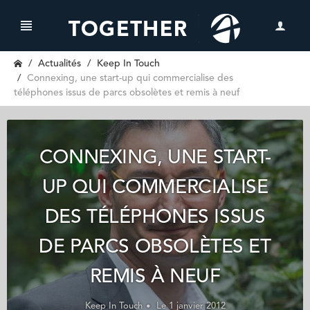
Actualités
Keep In Touch
Connexing, une start-up qui commercialise des
téléphones issus de parcs obsolètes et remis à neuf
CONNEXING, UNE START-
UP QUI COMMERCIALISE
DES TÉLÉPHONES ISSUS
DE PARCS OBSOLÈTES ET
REMIS À NEUF
Keep In Touch
Le 1 janvier 2012