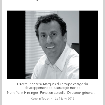
Directeur général Marques du groupe chargé du
développement de la stratégie monde
Nom: Yann Hinsinger Fonction actuelle: Directeur général Marques du Groupe ERAM Diplôme Audencia: GE 91 Nationalité: Française Residence: France Le produit. Peu importe son origine, pourvu qu’il soit de qualité. Peu importe qu’il soit alimentaire, en bois, grand, petit, qu’il soit en laine d’Écosse ou en jersey, pourvu qu’il faille le distribuer… Le produit est – et a toujours été – la passion de Yann Hinsinger. Pas de plan de carrière – des rencontres. Pas de plans tirés sur la comète, mais une ambition : distribuer des produits avec brio. 1991. Alors que certains de ses camarades de promotion fondent sur les grands groupes publics qui s’ouvrent sur l’extérieur – France Télécom/Wanadoo, la Poste… –, alors que d’autres, empruntant la voie royale commerciale, investissent des maisons comme Danone ou Suchard, Yann Hinsinger, seul ou presque, monte au front, direction : la grande distribution. Un choix étrange pour ses contemporains, évident pour lui : “Je partais du principe que le secteur d’activité n’avait finalement que peu d’importance. Ce qui m’intéressait, c’était le marketing produit. J’étais attiré par le produit.“ Et pour y accéder, le mieux est encore de passer par le terrain. Ce que fait Yann Hinsinger. Groupe Mulliez. Auchan. Chef de rayon. Lequel ? “Quand vous entrez chez Auchan, vous ignorez quel rayon vous sera attribué. J’aimais l’alimentaire. J’ai eu le textile homme.“ À 22 ans, il hérite en fait d’une véritable petite PME – “À cette époque-là, chaque rayon était indépendant, vous aviez vos comptes d’exploitation, la responsabilité de votre résultat, vous deviez surveiller et gérer vos achats...“ Les 18 personnes qu’il a sous sa responsabilité l’obligent, par ailleurs, à une formation accélérée et in vivo du management en zone de turbulences. “Les rythmes étaient fous – 13 heures par jour, 6 jours sur 7 ! – mais quelle ambiance…“ Yann Hinsinger aime être au coeur du réacteur. Ça ne lui réussit pas trop mal : il devient référent national pour les acheteurs qui s’apprêtent à partir en Asie, à la centrale d’achat de Villeneuve- d’Ascq. Centrale qui lui fait un appel du pied pour qu’il la rejoigne. Ce n’est pas du goût de son directeur de magasin, qui lui refuse cette mobilité. Mauvaise méthode. Yann Hinsinger n’est pas quelqu’un que l’on retient par la contrainte. “J’ai quitté Auchan et rejoint Pimkie. Acheteur, chef de produit, chef de groupe – un petit d’abord, un gros ensuite – puis directeur des achats.“ Le produit, toujours, qui le propulse vers les hautes sphères. Des questions sur la stratégie, un peu de lassitude aussi, et voilà Yann Hinsinger qui vole vers de nouveaux horizons, après douze ans de bons et loyaux services chezPimkie. Il répond à une annonce parue dans Le Journal du textile et candidate pour le poste de directeur général du groupe ERAM. La marque aux slogans cultes a besoin de se repenser et de faire peau neuve pour renouer avec les bénéfices. Elle prend le taureau par les cornes et charge Yann Hinsinger de restructurer l’entreprise. Les équipes, séduites par cette volonté de modernisation et la pugnacité du nouveau DG, adhèrent immédiatement. “Il y avait une mentalité d’entreprise de production, il fallait entrer dans une logique de distributeurs.“ Les résultats suivent. Le chiffre d’affaires repart. Les bénéfices suivent bientôt. Mais Yann Hinsinger est déjà ailleurs, toujours dans le groupe détenu par la famille Biotteau, mais ailleurs. Tati, colosse aux pieds d’argile – 600 millions d’euros de chiffre d’affaires mais des marges faibles ou inexistantes –, a besoin d’un coup de fouet. Yann Hinsinger applique la même méthode mais en l’adaptant au monde du hard discount. On restructure les équipes afin de former une direction générale de combat capable de voler de ses propres ailes et on rationalise. C’est chose faite en trois ans. Désormais directeur général Marques du groupe, chargé du développement de la stratégie monde et des acquisitions de marques. Yann Hinsinger – tout en gardant un pied dans l’opérationnel, mais comment pourrait- il en être autrement ? – ajoute donc un axe stratégique à sa carrière. En s’appuyant naturellement sur son expérience du terrain. “C’est très intéressant de savoir profiter de son expérience passée pouraller de l’avant.“ Au regard de celle qu’il accumule désormais, la suite risque d’être passionnante !
Keep In Touch
Le 1 janv. 2012