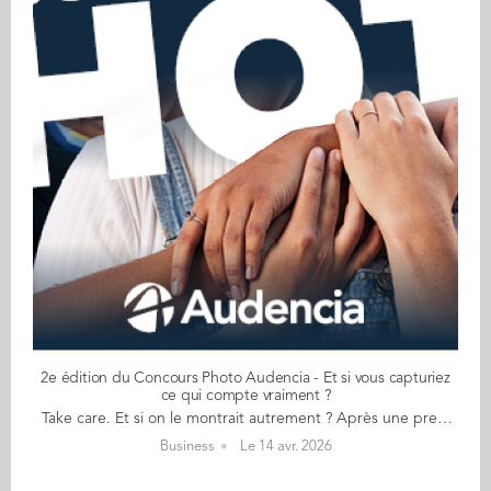
2e édition du Concours Photo Audencia - Et si vous capturiez
ce qui compte vraiment ?
Take care. Et si on le montrait autrement ? Après une première édition qui a révélé des regards singuliers, le concours photo Audencia revient. Ouvert aux étudiants, alumni et collaborateurs de notre Ecole, il invite chacun à partager sa vision. Sa manière de voir. Sa façon de raconter. 📷 ​ A vous de jouer ! 📸​ 📅 Clôture des candidatures : 1er mai inclus Un appareil, un regard, une intention. Que vous soyez étudiant, membre du staff ou alumni, c’est tout ce qu’il faut pour participer. Trois catégories possibles pour soumettre votre photo : - Figuratif - Interprétation - Intelligence artificielle 👉 Je participe au concours 👉 Règlement du concours Un thème. Une intention. 👉 Take care ‘Take care’. Cette petite phrase qu’on entend souvent dans le monde anglophone pour prendre congés d’une personne est une invitation à prendre soin de soi. De façon plus large, l’expression est une injonction à la sollicitude et la bienveillance. Prendre soin de soi, oui, mais aussi des autres, de notre environnement, de notre monde. Apparu aux États-Unis au début des années 80 (dans les travaux de Carol Gilligan), le principe du ‘care’ pose les bases d’un projet de société structuré par l’attention à l’autre. Mais comment prenons-nous soin de nous-mêmes et des autres dans nos contextes sociaux au sens large ? Prendre soin peut être un geste d’affection, une stratégie de survie, un outil politique, un mode de travail et un moyen de subsistance. Cela peut être motivé par un impératif moral ou par la nécessité. Qu'il s'agisse d'une accumulation de petits gestes ou d'un acte audacieux isolé les manifestations du soin – ou de son absence – façonnent le monde dans lequel nous vivons. La photographie est un medium idéal pour explorer les questions liées à la sollicitude, du niveau personnel au niveau collectif. Que votre interprétation soit poétique, symbolique, documentaire ou abstraite, vous êtes invité(e) à envoyer une image qui examine et met en lumière la nature multiforme des façons dont la bienveillance et la sollicitude s'expriment et se vivent dans notre société aujourd’hui. » Pourquoi participer ? Parce que chaque regard compte. Parce que votre vision peut inspirer les autres. Parce qu’ici, ce qui vous rend unique fait la différence. Vous aussi partagez votre regard à l'image des grands gagnants de l'année dernière ! ________________________________________ » Envoyer une photo, c’est plus qu’un geste. C’est partager une façon de voir le monde. Et peut-être, donner envie d’en prendre soin autrement. 🎨​ Bien plus qu'un concours photo : ce projet s’inscrit dans une ambition plus large avec "Art Campus" 🎨 ​ Projet fort et structurant, Art Campus s’ancre pleinement dans le plan stratégique STOA 2030. Il traduit une volonté claire : faire de l’art et de la culture un des piliers de l’école. L’année 2026 constitue une première étape essentielle, dédiée au lancement des initiatives, à l’expérimentation des formats et à l’exploration de nouvelles manières de faire vivre l’art et la culture au sein d'Audencia. À travers ces résidences, expositions et expériences créatives, nous affirmons une conviction forte : Ici, l’art et la culture ne sont ni un luxe ni un simple loisir : ce sont des choix de société, une manière d’être ensemble. Ici, nous croyons que donner toute sa place à l’art et à la culture nourrit l’expérience, l’apprentissage et l’ouverture de chaque étudiant, de chaque apprenant. Ici, chaque personne qui fait vivre l’école peut explorer, découvrir et ressentir toutes les formes d’art et de culture. Ici, l’art et la culture ne sont pas seulement des objets ou des spectacles figés, mais des moments partagés, des terrains d’expérimentation, de recherche et d’innovation. Une question sur ce concours photo ? Une hésitation ? On est là pour y répondre. N'hésitez pas à envoyer votre message à communication-interne@audencia.com Retrouvez également, ici, le règlement complet du concours ! Comptant sur votre mobilisation, L'équipe organisatrice du Concours Photo
Business
Le 14 avr. 2026