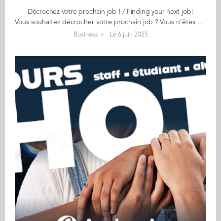
Décrochez votre prochain job ! / Finding your next job!
Vous souhaitez décrocher votre prochain job ? Vous n’êtes pas seul, Audencia vous accompagne ! Audencia vous propose des ateliers en présentiel et en ligne animés par nos experts pour vous guider. Un moment d’échange, de conseils concrets et de soutien entre pairs pour vous aider à clarifier votre projet, mieux comprendre les attentes des recruteurs et gagner en confiance dans vos démarches. 🎯 Ces ateliers sont gratuits et réservés aux diplômés Audencia depuis moins de 2 ans. You are a young graduate (less than 2 years) Audencia and looking for a new job ? You are not alone in your search ! 🤝Audencia offers you the help from career experts to help you A moment of shares, concrete advice and peer-to-peer support ✅The objective : help you clarifying your project, get a better understanding of the expectations from the recruiters and boost your self-confidence 🎯 Those workshops are free and dedicated to Audencia Alumni who graduated less than 2 years ago Les ateliers / workshops : Atelier en français et présentiel : 7 juillet - Nantes : https://together.audencia.com/public/events/event/2082 7 juillet - Paris : https://together.audencia.com/public/events/event/2081 1 septembre - Nantes : https://together.audencia.com/public/events/event/2157 1 septembre - Paris : https://together.audencia.com/public/events/event/2158 6 octobre - Nantes : https://together.audencia.com/public/events/event/2160 6 octobre - Paris : https://together.audencia.com/public/events/event/2159 3 novembre - Nantes : https://together.audencia.com/public/events/event/2161 3 novembre - Paris : https://together.audencia.com/public/events/event/2162 1 décembre - Nantes : https://together.audencia.com/public/events/event/2164 1 décembre - Paris : https://together.audencia.com/public/events/event/2163 Atelier en français et distanciel : 26 Juin : https://together.audencia.com/public/events/event/2126 18 Juillet : https://together.audencia.com/public/events/event/2167 19 Septembre : https://together.audencia.com/public/events/event/2168 Remote coaching in english : 10 June : https://together.audencia.com/public/events/event/2125 17 July : https://together.audencia.com/public/events/event/2165 18 September : https://together.audencia.com/public/events/event/2166
Business
Le 6 juin 2025