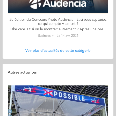
2e édition du Concours Photo Audencia - Et si vous capturiez
ce qui compte vraiment ?
Take care. Et si on le montrait autrement ? Après une première édition qui a révélé des regards singuliers, le concours photo Audencia revient. Ouvert aux étudiants, alumni et collaborateurs de notre Ecole, il invite chacun à partager sa vision. Sa manière de voir. Sa façon de raconter. 📷 ​ A vous de jouer ! 📸​ 📅 Clôture des candidatures : 1er mai inclus Un appareil, un regard, une intention. Que vous soyez étudiant, membre du staff ou alumni, c’est tout ce qu’il faut pour participer. Trois catégories possibles pour soumettre votre photo : - Figuratif - Interprétation - Intelligence artificielle 👉 Je participe au concours 👉 Règlement du concours Un thème. Une intention. 👉 Take care ‘Take care’. Cette petite phrase qu’on entend souvent dans le monde anglophone pour prendre congés d’une personne est une invitation à prendre soin de soi. De façon plus large, l’expression est une injonction à la sollicitude et la bienveillance. Prendre soin de soi, oui, mais aussi des autres, de notre environnement, de notre monde. Apparu aux États-Unis au début des années 80 (dans les travaux de Carol Gilligan), le principe du ‘care’ pose les bases d’un projet de société structuré par l’attention à l’autre. Mais comment prenons-nous soin de nous-mêmes et des autres dans nos contextes sociaux au sens large ? Prendre soin peut être un geste d’affection, une stratégie de survie, un outil politique, un mode de travail et un moyen de subsistance. Cela peut être motivé par un impératif moral ou par la nécessité. Qu'il s'agisse d'une accumulation de petits gestes ou d'un acte audacieux isolé les manifestations du soin – ou de son absence – façonnent le monde dans lequel nous vivons. La photographie est un medium idéal pour explorer les questions liées à la sollicitude, du niveau personnel au niveau collectif. Que votre interprétation soit poétique, symbolique, documentaire ou abstraite, vous êtes invité(e) à envoyer une image qui examine et met en lumière la nature multiforme des façons dont la bienveillance et la sollicitude s'expriment et se vivent dans notre société aujourd’hui. » Pourquoi participer ? Parce que chaque regard compte. Parce que votre vision peut inspirer les autres. Parce qu’ici, ce qui vous rend unique fait la différence. Vous aussi partagez votre regard à l'image des grands gagnants de l'année dernière ! ________________________________________ » Envoyer une photo, c’est plus qu’un geste. C’est partager une façon de voir le monde. Et peut-être, donner envie d’en prendre soin autrement. 🎨​ Bien plus qu'un concours photo : ce projet s’inscrit dans une ambition plus large avec "Art Campus" 🎨 ​ Projet fort et structurant, Art Campus s’ancre pleinement dans le plan stratégique STOA 2030. Il traduit une volonté claire : faire de l’art et de la culture un des piliers de l’école. L’année 2026 constitue une première étape essentielle, dédiée au lancement des initiatives, à l’expérimentation des formats et à l’exploration de nouvelles manières de faire vivre l’art et la culture au sein d'Audencia. À travers ces résidences, expositions et expériences créatives, nous affirmons une conviction forte : Ici, l’art et la culture ne sont ni un luxe ni un simple loisir : ce sont des choix de société, une manière d’être ensemble. Ici, nous croyons que donner toute sa place à l’art et à la culture nourrit l’expérience, l’apprentissage et l’ouverture de chaque étudiant, de chaque apprenant. Ici, chaque personne qui fait vivre l’école peut explorer, découvrir et ressentir toutes les formes d’art et de culture. Ici, l’art et la culture ne sont pas seulement des objets ou des spectacles figés, mais des moments partagés, des terrains d’expérimentation, de recherche et d’innovation. Une question sur ce concours photo ? Une hésitation ? On est là pour y répondre. N'hésitez pas à envoyer votre message à communication-interne@audencia.com Retrouvez également, ici, le règlement complet du concours ! Comptant sur votre mobilisation, L'équipe organisatrice du Concours Photo
Business
Le 14 avr. 2026
Voir plus d'actualités de cette catégorie
Autres actualités