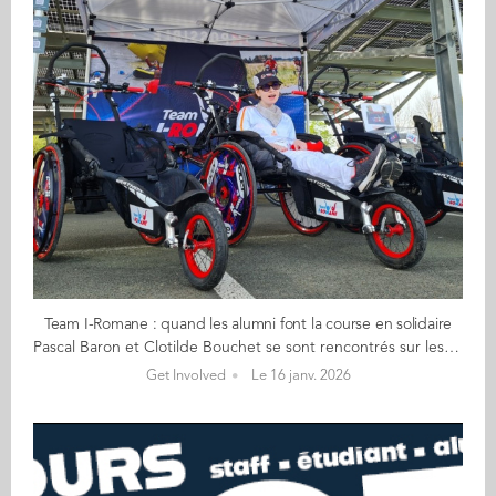
Team I-Romane : quand les alumni font la course en solidaire
Pascal Baron et Clotilde Bouchet se sont rencontrés sur les bancs d’Audencia, dans la première promotion du MASC en 2008. Récemment, Clotilde a convaincu son employeur, Agrial, de soutenir l’association Team I-Romane, créée par Pascal pour permettre aux personnes handicapées de participer à des compétitions sportives de haut niveau. À l’image de celles auxquelles il participe avec sa fille Romane, handicapée moteur cérébrale. Une belle histoire d’inclusion, de solidarité et dépassement de soi ! Comment l’idée vous est-elle venue de former ce tandem sportif exceptionnel avec votre fille Romane ? Il y a quelques années, lors d’un semi-Ironman dans lequel je m’étais engagé au Portugal, j’ai rencontré deux frères, dont l’un, lourdement handicapé, était trainé par l’autre. J’ai trouvé l’idée incroyable. Ça m’a donné envie de faire la même chose avec Romane, qui avait déjà 20 ans à l’époque. C’est comme cela que nous nous sommes mis tous les deux au triathlon longue distance, soit 1,9 km de natation où je la traine en bateau, 90 km de vélo tandem sur lequel elle est assise et peut pédaler un petit peu, et un semi-marathon où je la pousse dans un fauteuil spécifiquement conçu pour la course à pied. Romane apprécie énormément. C’est un peu la reine de la fête. Sur des courses comme ça, il y a très peu d’équipages handicapés. Le plus souvent, nous sommes seuls, et Romane est au centre de l’attention. Et elle adore ça ! Dans quel but avez-vous créé l’association Team I-Romane ? Lors de nos courses, voir Romane aussi contente, heureuse, vivante et intégrée est une immense satisfaction. J’ai eu envie de partager ces moments-là avec d’autres personnes. Mais un fauteuil roulant adapté à la course coûte entre 4000 et 5000 € en fonction de ses équipements. Ce n’est pas à la portée de tout le monde ! Donc, pour pouvoir partager ces petits moments de bonheur, il faut pouvoir mettre à disposition gratuitement ce matériel aux personnes qui voudraient se lancer. Avec Team I-Romane, je cherche donc des sponsors et des mécènes pour nous aider à financer ces fauteuils et les prêter lors des courses à des personnes à mobilité réduite, avec ou sans pousseur. La seule chose que je demande en retour, c’est une photo de la course ! Comment avez-vous embarqué Clotilde Bouchet, votre ancienne camarade de promotion, dans l’aventure ? Clotilde a dû rencontrer Romane pour la première fois à la remise des diplômes du Master, en 2008. Nous sommes toujours restés en contact. Dans ma recherche de sponsors et de mécènes, je fais appel à mon réseau professionnel et personnel. Clotilde travaille pour la coopérative Agrial, dont les adhérents votent chaque année pour des projets à soutenir. J’ai monté un dossier, et c’est Clotilde qui l’a défendu auprès des équipes d’Agrial. Quatre projets ont été retenus, dont le nôtre. Nous avons reçu d’Agrial un chèque de 4800 € qui nous a permis d’acheter notre quatrième fauteuil. Ils sont souvent sur plusieurs courses simultanément, mais j’essaye au moins une fois par an de les avoir tous sur la même course, pour augmenter notre visibilité. De quoi avez-vous besoin pour faire grandir Team I-Romane ? La cause que nous défendons suscite naturellement l’empathie, pour autant la recherche de sponsors et de mécènes n’est pas une mince affaire ! Mais nous avançons. Beaucoup de gens et d’organisations ont besoin de donner du sens à leurs actions. En en parlant et en étant visibles, on rencontre de belles personnes et de belles choses. Dans le monde du sport, il y a beaucoup de gentillesse et de bienveillance. Par ailleurs, je cherche parfois des pousseurs bénévoles et des personnes en situation de handicap pour utiliser le matériel. Nous sommes les plus heureux quand les fauteuils sont sur les routes. Avis aux amateurs !
Get Involved
Le 16 janv. 2026