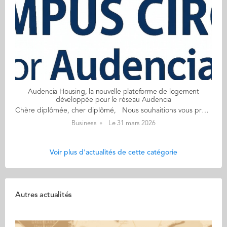
Audencia Housing, la nouvelle plateforme de logement
développée pour le réseau Audencia
Chère diplômée, cher diplômé, Nous souhaitions vous présenter Audencia Housing, la nouvelle plateforme de logement développée par l’école en partenariat avec Campus Circle. Cette plateforme repose sur un principe simple et solidaire : permettre aux membres de la communauté Audencia de transmettre leurs logements entre eux, en toute confiance. Aujourd’hui, nous faisons appel à vous. Si vous êtes propriétaire d’un bien, ou si vous quittez prochainement un logement (appartement, chambre, colocation), vous avez la possibilité de le proposer sur la plateforme afin qu’il bénéficie directement à un étudiant Audencia. Votre contribution est précieuse : Elle permet de faciliter l’accès au logement pour les étudiants, souvent confrontés à un marché tendu. Elle offre aux propriétaires une visibilité auprès d’un public fiable et identifié. Elle participe à faire vivre concrètement l’entraide et l’esprit de communauté qui font la force du réseau Audencia. La publication d’une offre est simple, rapide, et entièrement dédiée à la communauté de l’école. Pour que cette initiative prenne toute son ampleur, nous avons besoin de l’engagement de chacun. Chaque logement proposé peut faire une réelle différence pour un étudiant en recherche. Vous trouverez ci-dessous le guide d’utilisation de la plateforme pour vous accompagner dans le dépôt d’une annonce 👇 VOTRE GUIDE D’UTILISATION – AUDENCIA HOUSING Nous vous remercions chaleureusement pour votre aide et votre engagement auprès de la communauté Audencia. Bien à vous, L’équipe Vie Étudiante Audencia
Business
Le 31 mars 2026
Voir plus d'actualités de cette catégorie
Autres actualités