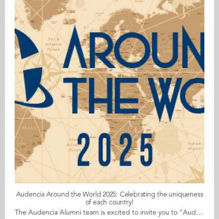
Audencia Around the World 2025: Celebrating the uniqueness
of each country!
The Audencia Alumni team is excited to invite you to "Audencia Around the World" - our annual global celebration connecting Audencia’s international communities. And this year, we’re making it even bigger! What’s new? This time, the event will be spread over an entire year, giving you the flexibility to organise an event at a time that works best for your city and community. Whether it’s a small gathering, a cultural showcase, or a networking event, every initiative counts in strengthening our global alumni network. The concept? Create an event that puts your city on the Audencia world map while reinforcing the international outreach of our alumni network. Whether as part of your local chapter or an individual initiative, this is your chance to make an impact. The theme? Celebrating the uniqueness of each country! From traditional festivities to local experiences, let’s share and showcase the cultural richness of every place where Audencia alumni thrive. The dates? A year-long celebration! You choose the date that works best for you. Location? Anywhere in the world! How does it work? Alumni ambassadors who wish to organise an event should contact the Audencia Alumni team with a proposal for an activity. It will be our pleasure to help set it up. For alumni who don't have a chapter nearby but would like to participate, drop us a line with a date, a time and a venue, and we'll share the details with the alumni community. Register for an event in a city near you! Events will be added to the agenda all year long, so remember to check regularly to see what is happening near you, and feel free to take part in one (or more)! These cities have already booked the dates: Chengdu: 29 March Berlin: 10 April Dubai: 25 April Montreal: 29 April Taipei: 5 May Barcelona: 21 May Guangzhou: 5 June Munich: 16 October Beijing: 18 October Shanghai: 18 October Shenzhen: 24 October Hong Kong: 28 October Tokyo: 29 October Amsterdam: 4 December Geneva: 8 December Luxembourg: 9 December Zurich: 10 December