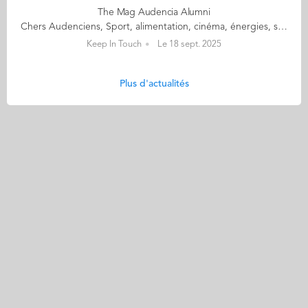
The Mag Audencia Alumni
Chers Audenciens, Sport, alimentation, cinéma, énergies, santé, féminisme, ... tous les sujets d'actualité sont dans The Mag ! Retrouvez ci dessous tous vos magazines Audencia Alumni The Mag 32 The Mag 31 The Mag 30 The Mag 29 The Mag 28 The Mag 27 The Mag 26 The Mag 25 The Mag 24 The Mag 23 The Mag 22 The Mag 21 The Mag 20 The Mag 19
Keep In Touch
Le 18 sept. 2025
Plus d'actualités