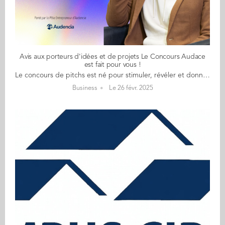
Avis aux porteurs d'idées et de projets Le Concours Audace
est fait pour vous !
Le concours de pitchs est né pour stimuler, révéler et donner de la visibilité aux initiatives entrepreneuriales. Fort de 6 éditions, le Concours Audace ouvre en grand ses portes en 2025 pour “donner la parole à celles et ceux qui veulent faire bouger les lignes”. Parce que l’entrepreneuriat et l’audace n’ont ni frontière, ni âge, parce qu'on est tous entrepreneurs à notre manière, le concours souhaite mettre en avant toutes et tous les entrepreneurs, made in Audencia et au-delà : lycéennes et lycéens, étudiantes et étudiants, personnes en recherche d’emploi, salarié(e)s, entrepreneurs, retraité(e)s... Rejoignez une communauté de personnes autant inspirées qu’inspirantes, engagées et audacieuses ! Candidatez ici jusqu'au 18 mars. Et faites passer le mot si vous connaissez quelqu'un qui peut être intéressé !
Business
Le 26 févr. 2025