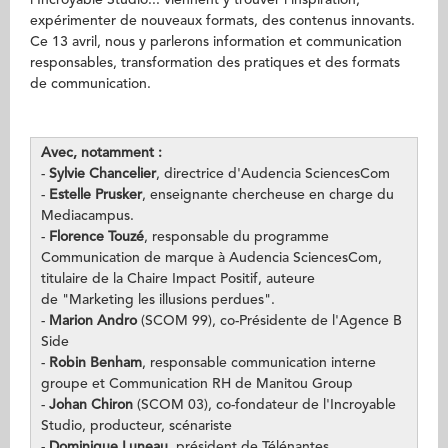
l’Incroyable Studio... viennent y trouver l’inspiration,
expérimenter de nouveaux formats, des contenus innovants.
Ce 13 avril, nous y parlerons information et communication
responsables, transformation des pratiques et des formats
de communication.
Avec, notamment :
-
Sylvie Chancelier
, directrice d'Audencia SciencesCom
-
Estelle Prusker
, enseignante chercheuse en charge du
Mediacampus.
-
Florence Touzé
, responsable du programme
Communication de marque à Audencia SciencesCom,
titulaire de la Chaire Impact Positif, auteure
de "Marketing les illusions perdues".
-
Marion Andro
(SCOM 99), co-Présidente de l'Agence B
Side
-
Robin Benham
, responsable communication interne
groupe et Communication RH de Manitou Group
-
Johan Chiron
(SCOM 03), co-fondateur de l'Incroyable
Studio, producteur, scénariste
-
Dominique Luneau
, président de Télénantes