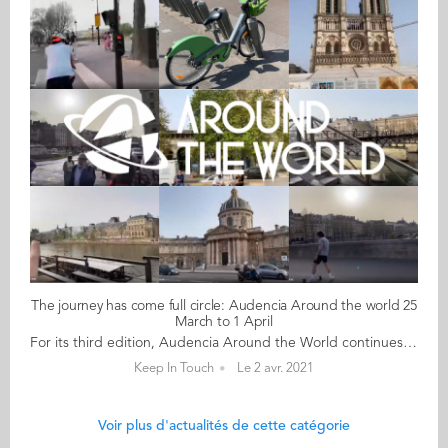
The journey has come full circle: Audencia Around the world 25
March to 1 April
For its third edition, Audencia Around the World continues to innovate With 30 events on the agenda, the School's alumni ambassadors rivalled with one another to bring creative -online and offline- solutions for some light relief and an antidote to working behind a computer screen. Open to the whole Audencia community, these events shared the same objective of connecting and re-connecting alumni. In a nutshell, here's what the past week looked like: 30 events in a single week on all 5 continents – 10 offline / 20 online 45 alumni & student organisers involved 2 professors co-hosting (thank you Camilla & Uwe) 450 registrations 1 dedicated website 50 packets of coffee for the tag challenge 20 yoga mats in Mexico 4 bottles of wine in Geneva (opened and tasted by the sommelier - not counting those opened and consumed by participants!) Lots of cherry blossom in Tokyo 19,072 calories burned in Shenzhen It's still not too late to drop by the online photo booth where you can create your avatar and take your picture and have it sent to you! 1 April PARIS Paris was the final date on this year's Around the World tour. The tour guide, Jean, grabbed a Parisian Vélib bicycle and took participants along the Seine passing by some of the city's most famous monuments. The weather was great and the streets were not too crowded. SINGAPORE Join Audencians in Singapore for drinks & dinner. It's time to catch up! 31 March AMSTERDAM BERLIN-MUNICH-ZURICH 30 March CHENGDU Looking fabulously smart and in fine company, alumni from Chengdu enjoyed their first official alumni gathering. 29 March CAMBODIA COPENHAGEN What a great conversation! SPAIN Audencians throughout Spain got together for an online cultural visit of "L’Escurial des Bourbons". 28 March DUBAI An al fresco gathering was held in Dubai! 27 March BAKU Audencians from Ajerbaijan tuned in from Baku, Dubai and Geneva for an informal gathering! The organiser, Rasul shared his experience of being a career advisor at partner university ADA and how proud he is to continue sending students to Audencia! Participants were able to catch up on who was doing what and where and promised to get together on a more regular basis. BEIJING Alumni in Beijing enjoyed an offline cocktail workshop! SAN FRANCISCO Alumni in San Fransisco met at Surfers Beach on Half Moon Bay for a beach clean-up in collaboration with the Surfrider Foundation. SHANGHAI Boardgames, foosball, XBox KTV, Switch, drinks and snack are on the menu for Audencians in Shanghai. SHENZHEN Shenzhen alumni put on their helmets and went for a cycle ride! SYDNEY To mark the Sydney stopover of the Around the World journey, Audencia Alumni there are going bowling. Align, adjust and go for those strikes and baby splits... join them on Saturday 27 March at 2pm Sydney time at Strike, King Street Wharf. TOKYO Join Audencians in Tokyo for time-honoured Japanese tradition of cherry blossom viewing party. MEXICO CITY Audencians from Mexico City made their morning date for a yoga session. They grabbed a mat, got their screen set up en enjoyed this date with a yoga teacher that put you them in fine form for the rest of the weekend. WEST AFRICA Whether you are in Lagos, Nigeria, or even further afield in West or Central Africa, this year's Audencia Around the World is online. There's simply no excuse for not joining Oge and friends for a digital gathering. 26 March COLOMBIA It was 8am in Colombia and 2pm in France, so just the right time for a coffee! Audencians from Bogotá got together for a chat, a catch-up and a great cup of coffee online at wonder.me. It was great to see familiar faces again and meet new ones too. And wonderful to see current student Cécile Griffon (GE 21) taking the plunge and networking with alumni. ALGIERS This was the first alumni gathering for the new Executive MBA class in Algiers. Alumni and current participants got to know each other during the one-hour conversation and have made a date to go *OFFLINE* - 20 May! 25 March PARIS The opening event took place in Paris and will focus on internationals working there. Following a welcome message from Dean Christophe Germain, Briana, Diana, Ayush and professor Camilla Quental shared their intercultural thoughts on living and working in France when French isn't your mother tongue. NEW YORK Alumna Laurene took participants on a historical tour of New York and invited them to solve a riddle before sitting back to enjoy a Manhattan cocktail. SOLIDARITY FUND Audencia Foundation's call for solidarity Now, more than ever, our international students are in need of critical financial support. Make a donation during Around the World week to help pay living expenses for a struggling student. Your donation, in any amount, shows your solidarity with our students who are building the world of tomorrow. Our network is our greatest strength! For more information
Keep In Touch
Le 2 avr. 2021
Voir plus d'actualités de cette catégorie