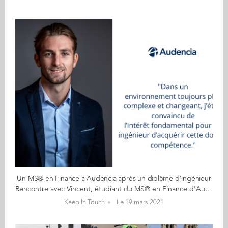
Un MS® en Finance à Audencia après un diplôme d'ingénieur
Rencontre avec Vincent, étudiant du MS® en Finance d'Audencia. Ingénieur dans le domaine des travaux publics, il avait besoin d'une double compétence pour mener à bien son projet professionnel. Il revient sur son parcours et son choix de rejoindre Audencia. Quel a été votre parcours avant d’intégrer Audencia ? Mon parcours académique a toujours été articulé autour des disciplines scientifiques et techniques. J’ai intégré ce MS après avoir obtenu mon diplôme d’ingénieur en alternance spécialité « Bâtiment et Travaux Publics » à l’Ecole Centrale. Mon intérêt pour ce secteur s’est manifesté dès le lycée, comme en témoigne mon bac STI2D option « Architecture et Construction ». Pourquoi avoir choisi le MS en Finance d'Audencia ? Mes premiers cours de « Gestion Financière » suivis en école d’ingénieur ont fait émerger un nouvel attrait vers la finance. Ce MS semblait être le meilleur moyen de satisfaire ce nouvel attrait. Dans un environnement toujours plus complexe et changeant, j’étais surtout convaincu de l’intérêt fondamental pour un ingénieur d’acquérir cette double compétence. Je souhaite désormais devenir Asset Manager en immobilier. Ce métier m’attire particulièrement, notamment car il permet de concilier parfaitement la finance à ma formation initiale. Je suis également certain que mes connaissances techniques acquises en alternance me seront précieuses. Ce programme a-t-il répondu à vos attentes ? Ce programme a largement répondu à mes attentes. J’ai désormais toutes les connaissances nécessaires pour atteindre mon projet professionnel. J’ai même découvert certaines disciplines de la finance que j’ignorais totalement. Malgré les conditions inédites, les moyens numériques mis à disposition par Audencia ont rendu les cours à distance moins contraignants. Un mot sur votre recherche de stage ? Je suis actuellement toujours à la recherche d’un stage. Je voulais m’assurer que mon projet professionnel me corresponde parfaitement. Pour ça, j’ai contacté plusieurs alumni de l’école. La grande richesse du réseau d’Audencia et plus particulièrement son « Career Center » m’ont énormément facilité la tâche. Quel est selon vous l’atout phare de ce MS ? L’atout de ce MS est son programme varié et très complet de la finance, la diversité des profils constituant la promo et le confort des infrastructures (dont on n’a malheureusement pas pu profiter pleinement). Un conseil pour les futurs candidats ? Définissez-bien votre projet professionnel pour le rendre le plus cohérent possible. N’hésitez pas à poser un maximum de questions aux étudiants et au directeur de ce MS lors des portes ouvertes ! Envie d'en savoir plus sur le MS en Finance d'Audencia ? C'est par là !
Keep In Touch
Le 19 mars 2021