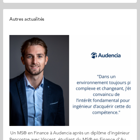
Autres actualités
Un MS® en Finance à Audencia après un diplôme d'ingénieur
Rencontre avec Vincent, étudiant du MS® en Finance d'Audencia. Ingénieur dans le domaine des travaux publics, il avait besoin d'une double compétence pour mener à bien son projet professionnel. Il revient sur son parcours et son choix de rejoindre Audencia. Quel a été votre parcours avant d’intégrer Audencia ? Mon parcours académique a toujours été articulé autour des disciplines scientifiques et techniques. J’ai intégré ce MS après avoir obtenu mon diplôme d’ingénieur en alternance spécialité « Bâtiment et Travaux Publics » à l’Ecole Centrale. Mon intérêt pour ce secteur s’est manifesté dès le lycée, comme en témoigne mon bac STI2D option « Architecture et Construction ». Pourquoi avoir choisi le MS en Finance d'Audencia ? Mes premiers cours de « Gestion Financière » suivis en école d’ingénieur ont fait émerger un nouvel attrait vers la finance. Ce MS semblait être le meilleur moyen de satisfaire ce nouvel attrait. Dans un environnement toujours plus complexe et changeant, j’étais surtout convaincu de l’intérêt fondamental pour un ingénieur d’acquérir cette double compétence. Je souhaite désormais devenir Asset Manager en immobilier. Ce métier m’attire particulièrement, notamment car il permet de concilier parfaitement la finance à ma formation initiale. Je suis également certain que mes connaissances techniques acquises en alternance me seront précieuses. Ce programme a-t-il répondu à vos attentes ? Ce programme a largement répondu à mes attentes. J’ai désormais toutes les connaissances nécessaires pour atteindre mon projet professionnel. J’ai même découvert certaines disciplines de la finance que j’ignorais totalement. Malgré les conditions inédites, les moyens numériques mis à disposition par Audencia ont rendu les cours à distance moins contraignants. Un mot sur votre recherche de stage ? Je suis actuellement toujours à la recherche d’un stage. Je voulais m’assurer que mon projet professionnel me corresponde parfaitement. Pour ça, j’ai contacté plusieurs alumni de l’école. La grande richesse du réseau d’Audencia et plus particulièrement son « Career Center » m’ont énormément facilité la tâche. Quel est selon vous l’atout phare de ce MS ? L’atout de ce MS est son programme varié et très complet de la finance, la diversité des profils constituant la promo et le confort des infrastructures (dont on n’a malheureusement pas pu profiter pleinement). Un conseil pour les futurs candidats ? Définissez-bien votre projet professionnel pour le rendre le plus cohérent possible. N’hésitez pas à poser un maximum de questions aux étudiants et au directeur de ce MS lors des portes ouvertes ! Envie d'en savoir plus sur le MS en Finance d'Audencia ? C'est par là !