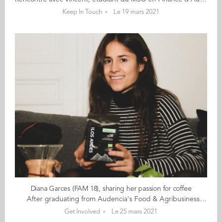
Keep In Touch
Le 19 mars 2021
Diana Garces (FAM 18), sharing her passion for coffee
After graduating from Audencia's Food & Agribusiness Management programme, Diana Garcés did not return home to Colombia but headed for Paris instead where she founded "Café Los Andes". "I started the project of Café Los Andes last year with the idea of bringing exceptional Colombian coffees to France, and of having a positive impact in social and environnemental matters in my country." The journey has had its challenges and rewards, and Diana has been generous in sharing her entrepreneurial experience in France, most recently during yesterday's kick-off session of Around the World where she was a guest speaker. This was an opportunity for participants to learn about how Diana's agility has helped her overcome some of the obstacles posed by the pandemic. "The beginning was hard" she admits, "with lots of places still closed". The global health crisis forced Diana into changing her strategy and offer several times. Nevertheless, the fact of trying different things while developing her brand has opened up several great new opportunities. She has, for example, tested online 'pauses café' for remote workers and has been pleasantly surprised by the positive results. "There are still lots of things to do, but I love my project and I am sure we will continue to bring our delicious coffees to much more people !" she concludes. We have samples of Diana's delicious Colombian coffee which we will send to the first 50 Audencians who take up the tagging challenge during Around the World. Here's how it works: Between 25 March and 1 April: Write a LinkedIn post about an aspect or event of Around the World that you particularly enjoyed Tag @Audencia Alumni in your post Use the hashtag #Audencia_worldwide in your post Add a photo connected to the event Publish and send a screenshot of your post to audenciaalumni@audencia.com with your name & address and we'll send you the gift!
Get Involved
Le 25 mars 2021