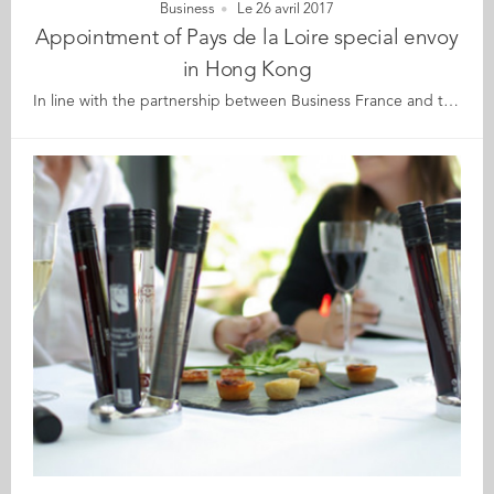
Business
Le 26 avril 2017
Appointment of Pays de la Loire special envoy
in Hong Kong
In line with the partnership between Business France and the Pays de la Loire Regional Council, a delegation led by the Region's Vice-President, travelled to Hong Kong to formalise the appointment of Médéric Demouchy as the Pays de la Loire special envoy in the Business France office in Hong Kong. Like the other two special envoys from Pays de la Loire in Chicago and Abidjan respectively, Médéric will be in charge of identifying opportunities for international development (export and investments) for Pays de la Loire. Its three target countries will be China, Japan and South Korea. The evening began with an information session, attended by investors and local prescribers, on Pays de la Loire and its appeal for investors. The second part of the evening was devoted to showcasing tourism and culture in Pays de la Loire. Eric Berti, Consul General of France in Hong Kong and Macau, and Paul Jeanneteau, Vice-President of the Pays de la Loire Regional Council, praised the quality of life in Pays de la Loire.