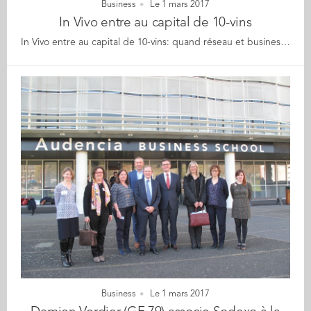
Business
Le 1 mars 2017
In Vivo entre au capital de 10-vins
In Vivo entre au capital de 10-vins: quand réseau et business se rencontrent pour le meilleur de la FoodTech ! C’est une belle histoire comme on les aime au sein du réseau d’Audencia Business School ! Thierry Blandinières (GE 83), Directeur général d’In Vivo, en contact étroit avec l’école, entend à plusieurs reprises parler de la start up 10-vins créatrice de la D-Vine et de ses flacons brevetés pour une dégustation du vin au verre. 10 vins, cofondé par Thibaut Jarrousse, Luis Da Silva et Jérôme Pasquet (MBA 06) a en effet été incubé au sein de l’école. En 2016, la jeune pousse obtient le prix de la meilleure start-up au Consumer Electronic Show de Las Vegas. Quelques jours plus tard, alors que nos jeunes entrepreneurs sont encore aux Etats-Unis, Thierry Blandinières demande à les rencontrer. Dès lors, les choses s’accélèrent : le courant passe rapidement entre le géant coopératif et la start up nantaise. « Il n’est pas toujours évident pour des start-up d’avoir des discussions avec des grands groupes mais très vite nous avons eu un bon feeling », explique Thibaut Jarrousse. « Chez In Vivo, ils ont beaucoup apprécié la D-vine, pour l’anecdote, le sommelier de leur restaurant d’entreprise a adoré le concept. C’est un partenariat qui a vu le jour assez vite, de façon agile et pragmatique. Il y a vraiment un accord fondé sur la confiance ». Du côté d’In Vivo Invest, le fonds privé d’investissement d’In Vivo dédié aux start-up de l’AgTech-FoodTech, Nicolas Ferras, son Directeur explique : « Nous n’avons vocation à intervenir dans des start-up que si nos métiers peuvent leur apporter quelque chose. Pour 10-vins, l’objectif est triple : en matière de sourcing de vins, leur permettre d’accéder à une gamme plus large, les aider à développer leur réseau à l’international, notamment en Asie et en Amérique du Nord où In Vivo est présent. Enfin, nous pouvons les aider dans la partie industrialisation et développement de leurs process de production. Nous avons vraiment une approche « métier ». Le concept de 10-vins : la valorisation du vin dans des nouveaux moyens de consommation, est en phase avec notre stratégie de développement dans les hôtels et restaurants de luxe. Nous avons aussi adhéré avec les valeurs de l’équipe et la personnalité des fondateurs. » Longue vie à In Vivo et 10 vins sur le marché en pleine croissance de la FoodTech !
Business
Le 1 mars 2017