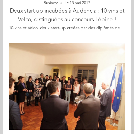
Business
Le 15 mai 2017
Deux start-up incubées à Audencia : 10-vins et
Velco, distinguées au concours Lépine !
10-vins et Velco, deux start-up créées par des diplômés de l’école et incubées à Audencia viennent d’être récompensées lors du prestigieux concours Lépine qui a lieu dans le cadre de la Foire de Paris. Velco, cofondé par Pierre Régnier (GE 16), Romain Savouré (GE 16) et Johnny Smith (promo 2016) a créé Wink, le guidon connecté, relié à un smartphone, qui permet de sécuriser la pratique du vélo. Ce guidon breveté propose des phares pour éclairer la nuit, un système de lumières permettant d’indiquer au cycliste le trajet à effectuer en fonction de l’itinéraire programmé sur le mobile, de la géolocalisation pour être alerté et localiser son vélo en cas de vol. La start-up nantaise a reçu le prix de la CCI Paris-Ile de France et le second prix du design de l’Agence pour la promotion de la création industrielle. De son côté, la start-up 10-Vins, cofondée par Thibaut Jarrousse, Luis Da Silva et Jérôme Pasquet (MBA 06) a obtenu la médaille de bronze avec la D-Vine, sa machine de dégustation qui permet de se servir un verre de vin dans les conditions de température et d’aération idéales en moins d’une minute. Bravo et longue vie à ces deux start-up !