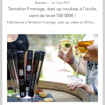
Business
Le 1 juin 2017
Tentation Fromage, start up incubée à l’école,
vient de lever 550 000€ !
Félicitations à Tentation Fromage, start up créée en 2014 par trois diplômés : Alexandre Kipp, Laurent Caralp et Matthieu Favroul (GE 15), qui vient de boucler sa première levée de fonds de 550 000€ ! La start-up, située entre Paris et Nantes, est la première place de marché spécialisée dans l’univers du fromage. Elle propose un service de livraison de plateaux de fromage partout en France et dans 30 pays en Europe, en drive, coursier, en 30 minutes ou en 24 heures. Tentation Fromage surfe sur le marché en pleine expansion de la Food Tech et multiplie les initiatives originales visant à renouveler l’image du fromager : bûche de Noël ou œufs de Pâques au fromage. Sa cible privilégiée : les 25-40 ans qui n’ont pas le temps d’aller à la fromagerie. Les trois fondateurs se sont rencontrés sur les bancs de l’école, Tentation Formage est né de leur projet de majeur entrepreneuriat. Ils ont ensuite été incubés au sein de l’incubateur de l’Alliance Centrale-Audencia-Ensa ce qui leur a permis de bénéficier de locaux, de coaching et d’un accompagnement indispensable. Ils ont également perçu une bourse de vie de la part de la Fondation, afin de se consacrer à 100% à leur projet de création. L’arrivée de plusieurs investisseurs, des business angels privés pour l’essentiel, va leur permettre d’étendre leur service de livraison par coursier en 30 minutes à des villes telles que Lyon, Bordeaux et Marseille d’ici la fin de l’année 2017. La start-up a également pour objectif d’investir massivement dans sa technologie et de refondre son site internet. Aujourd’hui, Tentation Fromage compte une dizaine de fromageries partenaires, 5000 clients et 6 salariés. Longue vie à ces jeunes entrepreneurs made in Audencia !