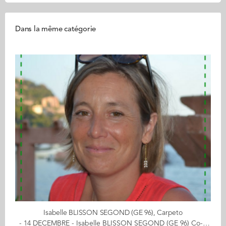
Dans la même catégorie
Isabelle BLISSON SEGOND (GE 96), Carpeto
- 14 DECEMBRE - Isabelle BLISSON SEGOND (GE 96) Co-fondatrice de CARPETO Offrez à vos enfants des tapis de jeux en cliquant ici De l'automobile aux tapis de jeu : itinéraire d'une maman comblée ! Fraichement sortie d'Audencia en 1996 avec l'envie d'avoir une expérience professionnelle à l'étranger, j'ai mis le cap sur l'Allemagne puis le Royaume Uni, chez Valeo, en tant que Chef de Produit Embrayages. 2 ans plus tard, la CCI du Havre m'ouvre ses portes pour prendre en charge la communication de l'aéroport et des ponts de Normandie et Tancarville. Les années passant, 4 petites têtes plus ou moins blondes ont vu le jour et j'ai découvert de nouvelles occupations : jouer aux playmobils, aux légos, construire des tours en Kapla, passer des heures à construire puis à déconstruire des univers ... et me voilà en Bretagne, aux pays des korrigans ! Après une expérience de 3 années dans l'enseignement, je me suis lancée dans l'aventure Carpeto, avec le désir de proposer aux enfants des décors de jeux, leur permettant d'inventer des histoires pour leurs figurines préférées (legos, playmos, ...), et de stimuler leur imagination ! Avec des designs esthétiques et épurés, une matière novatrice, nos tapis de jeu ont très vite rencontré un vif succès auprès des enfants et de leurs parents, ainsi que des professionnels de l'enfance (écoles, crèches, cabinets médicaux). De mon côté, je découvre les joies de l'entreprenariat et ses challenges au quotidien dans une ambiance "start-up"! << (re)découvrez l'ensemble de votre CALENDRIER DE L'AVENT ici >> Découvrez les entreprises des entrepreneurs ici...