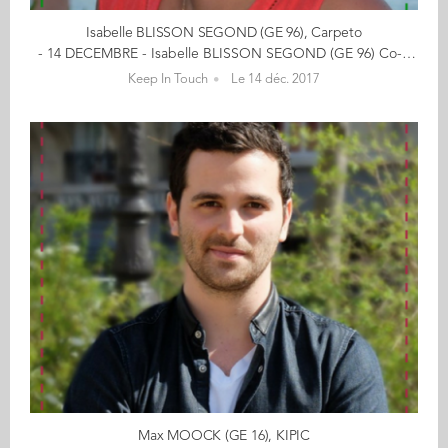
Isabelle BLISSON SEGOND (GE 96), Carpeto
- 14 DECEMBRE - Isabelle BLISSON SEGOND (GE 96) Co-fondatrice de CARPETO Offrez à vos enfants des tapis de jeux en cliquant ici De l'automobile aux tapis de jeu : itinéraire d'une maman comblée ! Fraichement sortie d'Audencia en 1996 avec l'envie d'avoir une expérience professionnelle à l'étranger, j'ai mis le cap sur l'Allemagne puis le Royaume Uni, chez Valeo, en tant que Chef de Produit Embrayages. 2 ans plus tard, la CCI du Havre m'ouvre ses portes pour prendre en charge la communication de l'aéroport et des ponts de Normandie et Tancarville. Les années passant, 4 petites têtes plus ou moins blondes ont vu le jour et j'ai découvert de nouvelles occupations : jouer aux playmobils, aux légos, construire des tours en Kapla, passer des heures à construire puis à déconstruire des univers ... et me voilà en Bretagne, aux pays des korrigans ! Après une expérience de 3 années dans l'enseignement, je me suis lancée dans l'aventure Carpeto, avec le désir de proposer aux enfants des décors de jeux, leur permettant d'inventer des histoires pour leurs figurines préférées (legos, playmos, ...), et de stimuler leur imagination ! Avec des designs esthétiques et épurés, une matière novatrice, nos tapis de jeu ont très vite rencontré un vif succès auprès des enfants et de leurs parents, ainsi que des professionnels de l'enfance (écoles, crèches, cabinets médicaux). De mon côté, je découvre les joies de l'entreprenariat et ses challenges au quotidien dans une ambiance "start-up"! << (re)découvrez l'ensemble de votre CALENDRIER DE L'AVENT ici >> Découvrez les entreprises des entrepreneurs ici...
Keep In Touch
Le 14 déc. 2017
Max MOOCK (GE 16), KIPIC