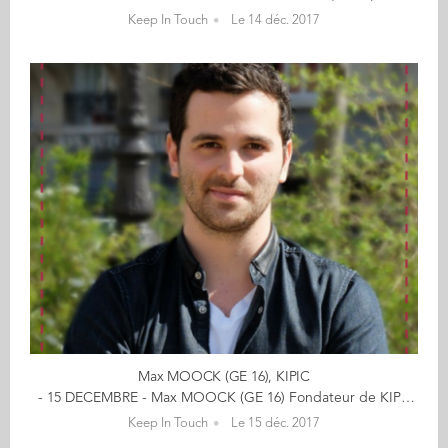
Keep In Touch
Le 14 déc. 2017
Max MOOCK (GE 16), KIPIC
- 15 DECEMBRE - Max MOOCK (GE 16) Fondateur de KIPIC Offrez-vous le souvenir de la naissance de votre bébé en cliquant ici "Je suis tombé dans la marmite quand j'étais tout petit ! " Max, en fondant une start-up accélérée dans l’incubateur du groupe M6, permet aux parents de réaliser des albums photos personnalisés pour enfants très simplement avec des informations ludiques telles que la répartition du prénom de son enfant en France ou même les musiques passant à la radio le jour de sa naissance. Avez-vous toujours eu une envie de créer votre entreprise ? Venant d’une famille d’entrepreneurs, j’ai depuis toujours envisagé de me lancer dans un projet de création d’entreprise. Je ne savais pas si j’allais réellement le faire, mais j’ai toujours eu cette idée dans un coin de ma tête. Le fait de côtoyer quotidiennement des entrepreneurs m’a permis de désacraliser la chose, d’être conscient de la complexité de la démarche mais aussi de comprendre l’épanouissement que cela pouvait procurer. Quel rôle a joué votre formation dans votre décision ? Mon année de césure à Audencia a été déterminante dans ma décision de me lancer dans l’aventure entrepreneuriale. Mon premier stage dans un fonds de Venture Capital m’a permis de découvrir l’écosystème des start-ups et d’échanger avec de nombreux entrepreneurs. Rien de mieux que de discuter avec des créateurs d’entreprises pour ne penser qu’à une chose : entreprendre. J’ai aussi pu découvrir de l’intérieur le fonctionnement d’une petite entreprise dans mon second stage effectué dans une start-up. J’y ai découvert des problématiques nouvelles pour moi : comment lever des fonds, gérer sa croissance ou manager une équipe. C’est véritablement cette année de césure qui m’a conforté dans ma volonté de me lancer dans un projet entrepreneurial. À quel moment avez-vous décidé de vous lancer ? Après avoir terminé mon cursus à Audencia, j’ai souhaité réaliser un album photo pour immortaliser une fête de famille. J’ai passé des heures devant mon écran à vouloir réaliser un album photo sur différents sites sans jamais être satisfait du résultat. Je me suis rendu compte que je n’étais pas le seul à faire ce constat : réaliser un album photo en ligne demande des heures de travail pour un résultat le plus souvent décevant. Pourquoi ne pas alors utiliser les nouvelles technologies afin de simplifier la démarche ? Je passe alors des après-midis dans des parcs à échanger avec de potentielles clients afin de comprendre leurs besoins, vérifier mes hypothèses et tester une première maquette du site internet. Quelques mois plus tard la première version du site est en ligne et permet à Kipic de réaliser rapidement ses premières ventes. La start-up est alors rapidement sélectionnée par Paris&Co et bénéficie d’une subvention de la BPI. L'entreprise est lancée. Des conseils pour un étudiant à Audencia souhaitant se lancer ? Je pense qu’il est important de profiter de ses études pour tester des choses, avoir des petits projets annexes. Apprendre à coder et développer des petits sites peut être par exemple très formateur. L’essentiel est de rester curieux et de faire des rencontres. N’hésitez pas à aller à des évènements « start-up ». C’est le meilleur moyen de découvrir l’entrepreneuriat. Si vous avez déjà une idée, parlez en autour de vous et testez-la rapidement. N’hésitez pas à me contacter si vous souhaitez échanger avec moi [NDRL : via sa page du Noël des entrepreneurs, en cliquant sur son nom] << (re)découvrez l'ensemble de votre CALENDRIER DE L'AVENT ici >> Découvrez les entreprises des entrepreneurs ici...
Keep In Touch
Le 15 déc. 2017